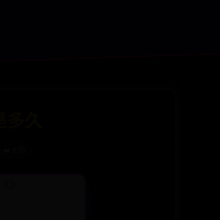
是多久
❤️ 676