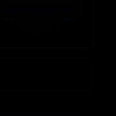
《王牌竞速》黑金车强度排行榜
📅 12-09
👁️ 9847