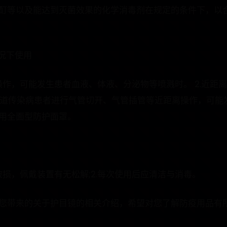
酊等以及能达到灭菌效果的化学消毒剂在规定的条件下，以
情况下使用
理操作，可能发生患者血液、体液、分泌物等喷溅时。 2.近距
呼吸道传染病患者进行气管切开、气管插管等近距离操作，可能
用全面型防护面罩。
破损，佩戴装置有无松解;2.每次使用后应清洁与消毒。
您带来的关于护目镜的相关介绍，希望对您了解防疫用品有