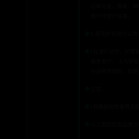
过氧化氢、臭氧、碘
用时间进行消毒。
5 医用护目镜什么
1.在进行诊疗、护
病患者时。 3.为
分泌物喷溅时，应使
注意：
1.佩戴前应检查有无
以上是防疫用品展为