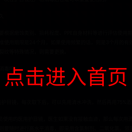
久
要根据磨蚀类别、损耗程度、PPE自身材料等进行评估使用期
准使用期限是24个月，如果使用频繁的话，则是3个月的有
裂纹等特殊情况，则需要更换。
点击进入首页
精消毒吗
用的护目镜，每次取下后，可以先用清水冲洗，然后再用75%酒
人员使用的医用护目镜，医生如果没有接触血迹，那么每次用
则要随时进行高水平消毒，即采用含氯制剂、二氧化氯、邻