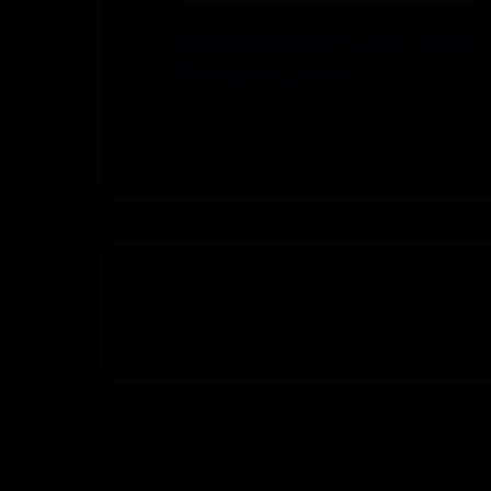
看见流星的吉凶是什么兆头 看见带
颜色流星划过预示什么
📅 07-26
👁️ 7457