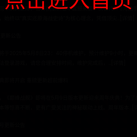
点击进入首页
周年庆典之际，官方携全新版本震撼来袭！次世代TPS海战
始终以“真实还原海战史诗”为核心理念，凭借顶尖...[详情]
号更新公告
于2025年5月8日23：40停机维护，预计维护9小时，
登录游戏，请您合理安排时间，维护完成后，...[详情]
典即将开启 重磅更新超前爆料
，《巅峰战舰》即将在5月9日版本更新迎来周年庆典！为了
等惊喜不断，更有广受关注的神秘联动上线。周年版本...[
0号更新公告