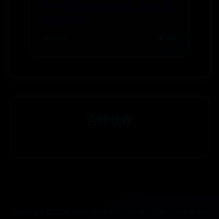
新一轮的雷击狂潮来袭！总有一颗
鱼雷适合他
📅 02-01
👁️ 369
合作伙伴
Copyright ©
2026
beat365安卓版-365报价官网-365全球最大