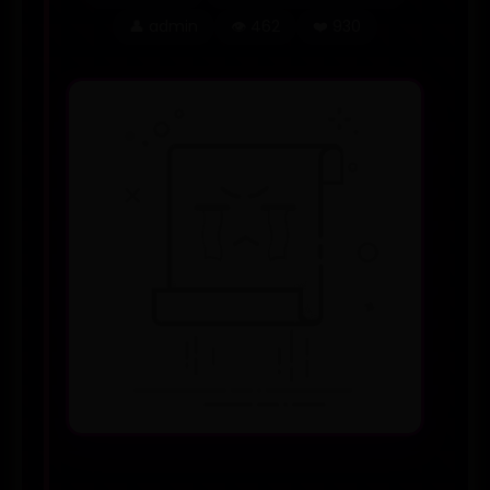
👤 admin
👁️ 462
❤️ 930