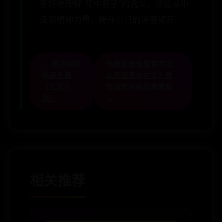
更好地理解“花中君子”的含义，还能从中
汲取精神力量，提升自己的道德修养。
← 樱花树简
电脑版微信繁体字怎
笔画步骤
么改回简体中文？微
（汇总11
信语言详细设置教程
张）
→
相关推荐