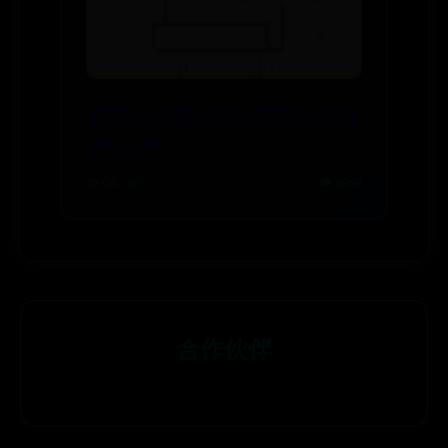
凯恩梅开二度 拜仁挫弗拉门戈进世
俱杯八强
📅 06-30
👁️ 3991
合作伙伴