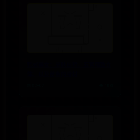
韩式美女：皮肤白皙、五官精致立
体、以及苗条的身材
📅 02-07
👁️ 4981