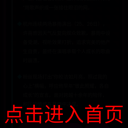
“用歌声织成一张接住眼泪的网。
杭州连续两场暴雨演出（25、26日），
许嵩曾因天气反复向观众致歉。暴雨中设
备受潮、视听效果打折，追求完美的他产
生自责，最终在演唱承载个人成长的歌曲
时崩溃。
粉丝现场打出“你皎洁如月亮，照过我的
心上”横幅，呼应他早年“彼此照耀，各自
成长”的宣言。面对跨越十余年的陪伴，
点击进入首页
积压的情感在暴雨中决堤。