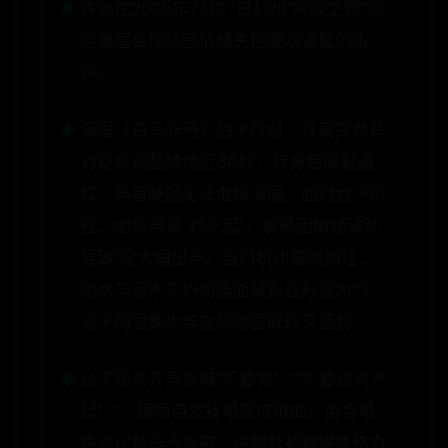
许嵩在2025年7月27日杭州“呼吸之野”巡
回演唱会现场因情绪失控哽咽道歉的事
件。
演唱《白马非马》后半段时，许嵩突然背
对观众调整情绪近30秒，转身后眼眶通
红、声音哽咽无法继续演唱。面对台下粉
丝，他低声说“对不起”，解释因情绪波动
导致“没太唱出声。当时杭州暴雨如注，
雨水与泪水交织的画面被粉丝形容为“伞
沿下的温柔少年在风雨里破碎又坚韧。
台下观众齐声高喊“不要哭！”“不要说对不
起！”，随后自发接唱完成歌曲，用合唱
声浪代替语言安慰。这种默契被媒体称为