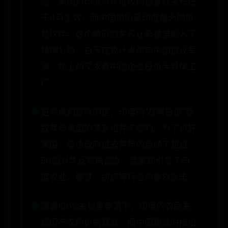
感。美国对印度汽车征收的报复性关税已
于4月生效，而中国依旧是印度最大的贸
易伙伴。这个畸形的关系让新德里陷入了
精神分裂：白天在克什米尔向中国抗议军
演，晚上却又求着中国企业投资半导体工
厂。
更具讽刺意味的是，印度的“战略冒进”导
致其与美国的关系也并不顺利。为了讨好
美国，莫迪政府过去两年内启动了超过
50起对华反倾销调查，结果却引发了印
度农业、钢铁、纺织等行业的惨烈反击。
随着166%关税重拳落下，印度的农民发
现国产农药价格暴涨，而中国则适时推出