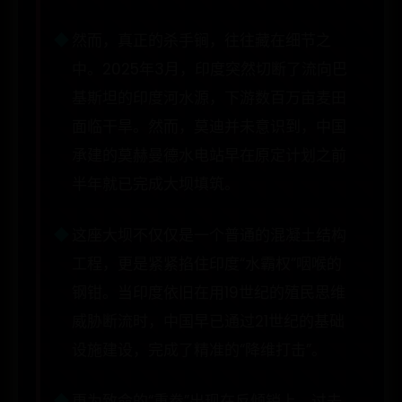
然而，真正的杀手锏，往往藏在细节之
中。2025年3月，印度突然切断了流向巴
基斯坦的印度河水源，下游数百万亩麦田
面临干旱。然而，莫迪并未意识到，中国
承建的莫赫曼德水电站早在原定计划之前
半年就已完成大坝填筑。
这座大坝不仅仅是一个普通的混凝土结构
工程，更是紧紧掐住印度“水霸权”咽喉的
钢钳。当印度依旧在用19世纪的殖民思维
威胁断流时，中国早已通过21世纪的基础
设施建设，完成了精准的“降维打击”。
更为致命的“重拳”出现在反倾销上。过去