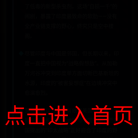
了低毒的新型杀虫剂。这场“自损一千”的
闹剧，暴露了印度最致命的软肋——没有
全产业链支撑的野心，终究只是空中楼
阁。
尽管印度与中国是邻国，但长期以来，印
度一直把中国视为“战略假想敌”。从加勒
万河谷冲突到印度单方面切断巴基斯坦的
水源，印度的“被害妄想症”在边境冲突中
愈演愈烈。
点击进入首页
莫迪政府认为，只有依靠美国的力量，才
能在南亚和印度洋地区与中国抗衡，而美
国提出的“印太战略”正好迎合了印度的野