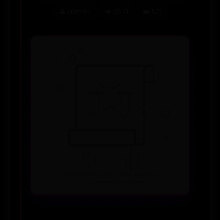
👤 admin
👁️ 9571
❤️ 521