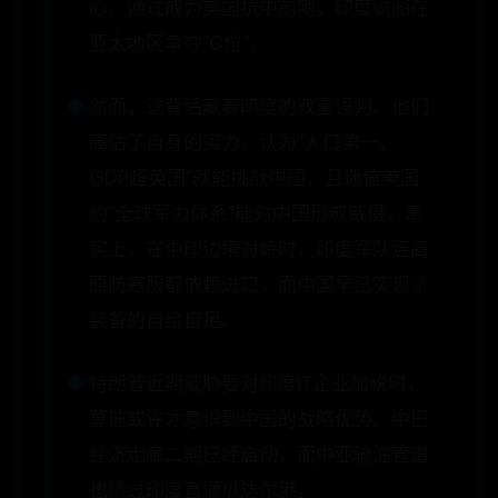
心。通过成为美国抗中前哨，印度试图在
亚太地区争夺“C位”。
然而，这背后藏着印度的双重误判。他们
高估了自身的实力，认为“人口第一、
GDP超英国”就能挑战中国，且迷信美国
的“全球军力体系”能对中国形成威慑。事
实上，在中印边境对峙时，印度军队连高
原防寒服都依赖进口，而中国早已实现了
装备的自给自足。
特朗普近期威胁要对印度IT企业加税时，
莫迪或许才意识到中国的战略优势。中巴
经济走廊二期已经启动，而中亚输油管道
也绕过印度直通瓜达尔港。