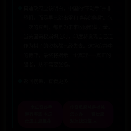
莫迪政府应该明白，中国的“不动手”并非
恐惧，而是早已跳出零和博弈的陷阱。每
一次的克制，都是为未来收网积蓄力量。
当美国霸权崩塌之时，印度将发现自己连
作为棋子的资格都已经失去。这场寂静中
的博弈，最终将揭示一个真理——真正的
强者，从不需要张扬。
返回搜狐，查看更多
← 木瓜奇迹手
传奇私服总是掉线
游有哪些 木瓜
怎么办——轻松应
奇迹手游推荐
对掉线烦恼 →