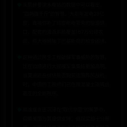
从莫赫曼德水电站的数据中可以看出，
“四两拨千斤”的智慧。大坝年发电28亿
度，直接弥补了印度断电带来的能源缺
口，配套的灌溉系统覆盖1.67万公顷农
田，极大地解除了巴基斯坦的粮食困境。
这种通过民生工程破解军事威胁的智慧，
比在边境进行大规模军事集结更加高明。
当莫迪还在纠结是否购买法国阵风战机
时，中国的工程师们已在用混凝土浇筑出
南亚的全新秩序。
莫迪或许还沉浸在“取代中国”的美梦中，
仰赖美国为其提供支持，但现实却十分骨