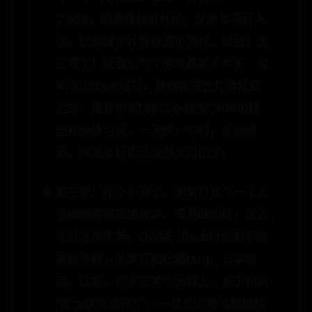
Code，跟着教程敲代码。从简单项目入
手，比如做个计算器或小游戏。出错？太
正常了！我最初写个循环都能卡半天，但
每次debug成功，那种爽感比打游戏还
上头。推荐你用LeetCode或GitHub找
些初级练习题，一天练一小时，坚持两
周，你会发现语法没那么可怕了。
第三步：找个小圈子，别单打独斗一个人
学编程容易孤独放弃。零基础阶段，加入
个社区超重要。QQ群、Reddit或知乎都
有新手群，大家互相吐槽bug、分享资
源。比如，你卡在某个函数上，发个帖问
“这为啥报错啊？”，一堆热心老鸟帮你解