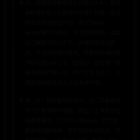
嘿，你是不是看着那些代码就头大，觉得
编程是外星人才能玩的东西？别慌，我当
初也是零基础起步的，连个“hello
world”都打不明白。现在回想起来，其实
入门编程没那么玄乎，关键就是找对起
点。今天我就和你唠唠，零基础学编程最
开始应该从哪入手。别担心，这玩意儿就
像学骑自行车一样，摔几次就上手了，关
键是别被那些高大上的术语吓倒！
第一步：别急着啃硬骨头，选门简单语言
开个头零基础学编程，最怕一上来就挑战
高难度语言，比如C++或Java。它们就
像爬珠穆朗玛峰，新手容易半路放弃。我