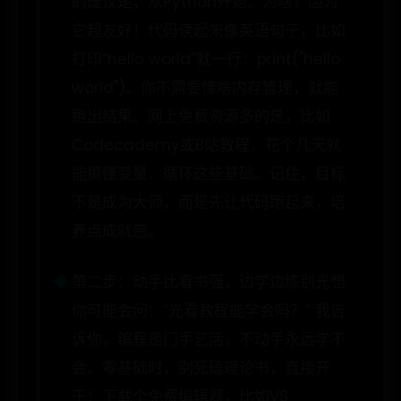
的建议是，从Python开始。为啥？因为
它超友好！代码读起来像英语句子，比如
打印“hello world”就一行：print("hello
world")。你不需要懂啥内存管理，就能
跑出结果。网上免费资源多的是，比如
Codecademy或B站教程，花个几天就
能搞懂变量、循环这些基础。记住，目标
不是成为大师，而是先让代码跑起来，培
养点成就感。
第二步：动手比看书强，边学边练别光想
你可能会问：“光看教程能学会吗？” 我告
诉你，编程是门手艺活，不动手永远学不
会。零基础时，别死磕理论书，直接开
干！下载个免费编辑器，比如VS