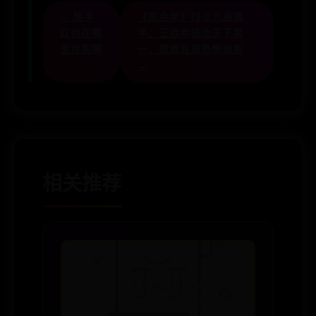
← 快手
《庆余年》18位九品高
红包在哪
手：王启年轻功天下第
里找到啊
一，巅峰肖恩恐怖如斯
→
相关推荐