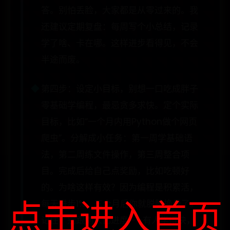
答。别怕丢脸，大家都是从零过来的。我
还建议定期复盘：每周写个小总结，记录
学了啥、卡在哪。这样进步看得见，不会
半途而废。
第四步：设定小目标，别想一口吃成胖子
零基础学编程，最忌贪多求快。定个实际
目标，比如“一个月内用Python做个网页
爬虫”。分解成小任务：第一周学基础语
法，第二周练文件操作，第三周整合项
目。完成后给自己点奖励，比如吃顿好
的。为啥这样有效？因为编程是积累活，
点击进入首页
每天进步1%，三个月后你就脱胎换骨了。
记住，别跟别人比进度——有人学得快，