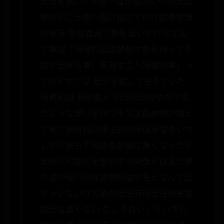
大志を抱いて也请一直怀揣你心中的大志
夢の向こう側へ駆け抜けてゆけ朝着梦想
的彼岸 勇往直前「夢を追いかけるなん
て事は「所谓的追逐梦想才能を持ってる
奴が出来る事」是有才之人所做的事」っ
て捻くれては 自分を騙して生きていた
闹着别扭 自欺欺人 而活到现在やがて似
たような想いを持つ不久之后仲間が増え
て来て拥有相同想法的同伴逐渐增多いつ
しか不安も不可能も意識に無くなった不
安和不可能也无意识中消失僕らは未だ夢
の途中我们仍在梦想的途中答えなんて出
ちゃいないけど虽然还没有得出任何答案
気分は悪くない むしろ良いくらいさ心