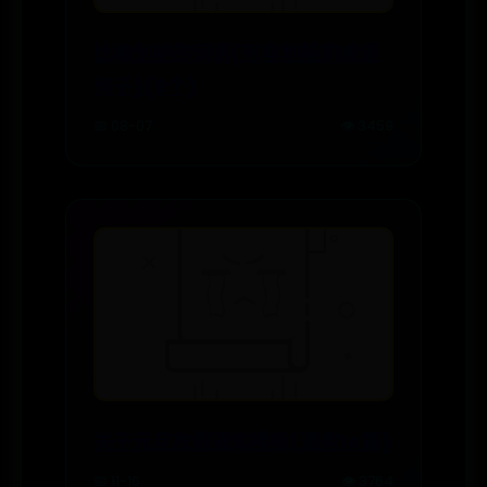
比喻划船的词语(形容划船的成语
句子)(9个)
📅 08-07
👁️ 3459
关于元旦放假通知模板(通用14篇)
📅 11-16
👁️ 3764