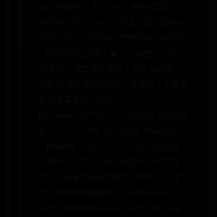
前仅登场8位，除名2位，共6位冥府之门
会长END(名义会长) • 冥王九鬼门星隶天·
狂华 • 绝对零度的银 • 坚甲的弗兰马尔斯
• 晦冥的特拉夫撒 • 童子切·埃塞尔 • 凉月
天·塞拉 • 漆黑僧正·基斯 • 灾厄·暴风雨 •
炸弹·豺狼改造恶魔拉米 • 米涅芭 • 杰曼创
作相关真岛浩（原作） • A-1
Pictures×SATELIGHT→Bridge（动画制
作） • J.C.STAFF（百年任务 动画制作）
• 高梨康治（音乐） • 白土悠介/渡边留
衣/BOKU/芝野乡太/上田敦夫（衍生漫
画）衍生漫画妖精的尾巴 百年任务（续
作）剧场版凤凰的巫女 • -DRAGON
CRY-世界观阿斯兰特 • 艾德拉斯相关音