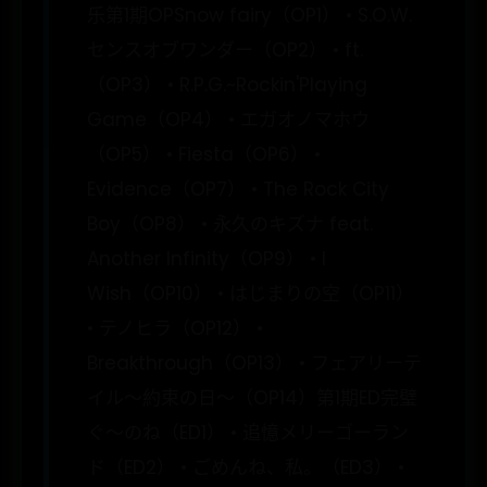
乐第1期OPSnow fairy（OP1） • S.O.W.
センスオブワンダー（OP2） • ft.
（OP3） • R.P.G.~Rockin'Playing
Game（OP4） • エガオノマホウ
（OP5） • Fiesta（OP6） •
Evidence（OP7） • The Rock City
Boy（OP8） • 永久のキズナ feat.
Another Infinity（OP9） • I
Wish（OP10） • はじまりの空（OP11）
• テノヒラ（OP12） •
Breakthrough（OP13） • フェアリーテ
イル～約束の日～（OP14）第1期ED完璧
ぐ～のね（ED1） • 追憶メリーゴーラン
ド（ED2） • ごめんね、私。（ED3） •