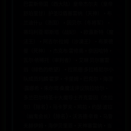
巴雷斯帝国（西大陆）皇帝杰尔夫（皇帝
舒珀里甘）护圣12盾塞雷纳（天神） • 布
兰迪什·μ（溃国） • 因贝尔（冬将军） •
蒂玛利亚·耶斯塔（战妃） • 欧嘉斯特（魔
法王） • 阿吉尔·拉姆（沙漠王） • 布莱德
曼（死神） • 杰克布·雷修奥 • 奈因哈特 •
瓦尔·依稀托（审判者） • 艾琳·贝尔塞雷
翁（绯色的绝望） • 拉凯德·多拉格尼尔小
队成员玛麟·霍罗 • 卡里姆 • 巴克尔 • 海涅
·露娜希 • 朱尔窎·桑魔法评议院拉哈尔 •
多兰巴尔特圣十大魔导士齐克雷因（杰拉
尔）(除名) • 马卡罗夫 • 鸠拉 • 约瑟·波拉
（幽鬼会长）(除名) • 沃洛德·辛肯 • 乌鲁
夫赫伊姆 • 海伊贝里恩 • 天神塞雷纳 • 当