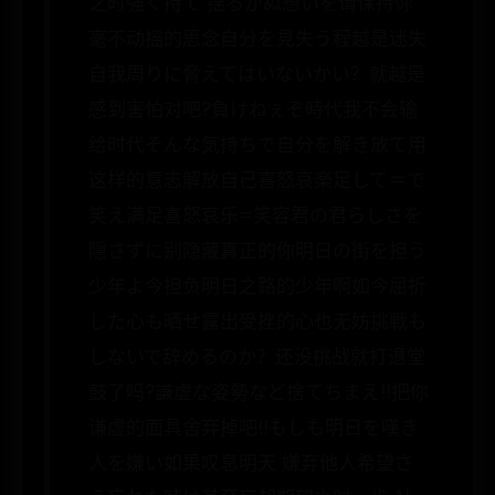
之时強く持て 揺るがぬ想いを请保持你
毫不动摇的思念自分を見失う程越是迷失
自我周りに脅えてはいないかい？就越是
感到害怕对吧?負けねぇぞ時代我不会输
给时代そんな気持ちで自分を解き放て用
这样的意志解放自己喜怒哀楽足して＝で
笑え满足喜怒哀乐=笑容君の君らしさを
隠さずに别隐藏真正的你明日の街を担う
少年よ今担负明日之路的少年啊如今屈折
した心も晒せ露出受挫的心也无妨挑戦も
しないで辞めるのか？还没挑战就打退堂
鼓了吗?謙虚な姿勢など捨てちまえ!!把你
谦虚的面具舍弃掉吧!!もしも明日を嘆き
人を嫌い如果叹息明天 嫌弃他人希望さ