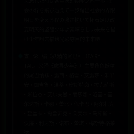
え忘れた時は甚至忘却期望之时一歩 社
会の枠を飛び越えて一步踏出社会的界限
明日を変える程の強さ抱いて怀着足以改
变明天的坚强少年よ素晴らしい未来を描
け少年啊去描绘光彩夺目的未来吧
查 · 论 · 编《妖精的尾巴》（FAIRY
TAIL，又译《魔导少年》）主要角色妖精
的尾巴纳兹 • 露西 • 格雷 • 艾露莎 • 朱毕
安 • 伽吉鲁 • 温蒂 • 密斯特岗 • 拉克萨斯
• 米拉杰 • 艾尔夫曼 • 丽莎娜 • 洛基 • 基
尔达斯 • 卡娜 • 蕾比 • 佤卡巴 • 阿尔扎克
• 碧丝卡 • 撒鲁苏克 • 朵莱尔 • 马库斯 •
沃廉 • 利达斯 • 诺布 • 蕾琪 • 梅斯特·格莱
达