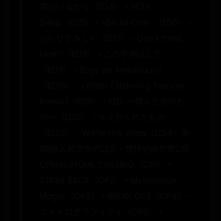
君がいるから（ED4） • HOLY
SHINE（ED5） • -Be As One-（ED6） •
ひとりさみしく（ED7） • Don't think.
Feel!!!（ED8） • この手伸ばして
（ED9） • Boys Be Ambitious!!
（ED10） • Glitter (Starving Trancer
Remix)（ED11） • YELL ～輝くためのも
の～（ED12） • キミがくれたもの
（ED13） • We're the stars（ED14）第
1期插入歌悲伤的过去 • 想传达给你第2期
OPMASAYUME CHASING（OP1） •
STRIKE BACK（OP2） • Mysterious
Magic（OP3） • BREAK OUT（OP4） •
ユメイログラフィティ（OP5） •