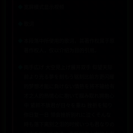
宽屏模式显示视频
歌词
本段落中所使用的歌词，其著作权属于原
著作权人，仅以介绍为目的引用。
両手広げ 大空見上げ展开双手 仰望天际
前より光る夢を刻もう铭刻比前方更闪耀
的梦想才能に負けない情熱を将不输给有
才之人的热情心に抱いて掴み取れ拥抱心
中 紧抓不放君が日々を重ね 挫折を知り
你日复一日 领会挫折別れに泣くそんな
時も落下离别之泪的时候いつも君なりの