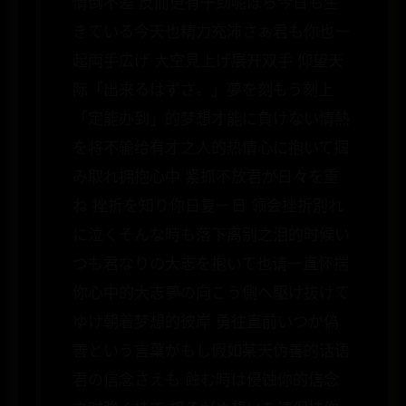
情倒不差 反而更有干劲呢ほら今日も生
きている今天也精力充沛さぁ君も你也一
起両手広げ 大空見上げ展开双手 仰望天
际「出来るはずさ。」夢を刻もう刻上
「定能办到」的梦想才能に負けない情熱
を将不输给有才之人的热情心に抱いて掴
み取れ拥抱心中 紧抓不放君が日々を重
ね 挫折を知り你日复一日 领会挫折別れ
に泣くそんな時も落下离别之泪的时候い
つも君なりの大志を抱いて也请一直怀揣
你心中的大志夢の向こう側へ駆け抜けて
ゆけ朝着梦想的彼岸 勇往直前いつか偽
善という言葉がもし假如某天伪善的话语
君の信念さえも 蝕む時は侵蚀你的信念