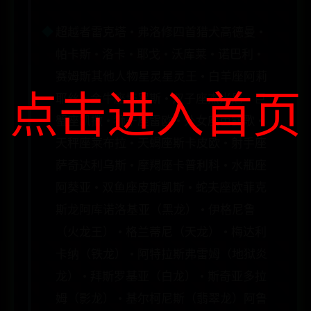
超越者雷克塔 • 弗洛修四首猎犬高德曼 •
帕卡斯 • 洛卡 • 耶戈 • 沃库莱 • 诺巴利 •
赛姆斯其他人物星灵星灵王 • 白羊座阿莉
点击进入首页
耶丝 • 金牛座塔罗斯 • 双子座杰米尼 • 巨
蟹座凯撒 • 狮子座雷欧 • 处女座芭露歌 •
天秤座莱布拉 • 天蝎座斯卡皮欧 • 射手座
萨奇达利乌斯 • 摩羯座卡普利科 • 水瓶座
阿葵亚 • 双鱼座皮斯凯斯 • 蛇夫座欧菲克
斯龙阿库诺洛基亚（黑龙） • 伊格尼鲁
（火龙王） • 格兰蒂尼（天龙） • 梅达利
卡纳（铁龙） • 阿特拉斯弗雷姆（地狱炎
龙） • 拜斯罗基亚（白龙） • 斯奇亚多拉
姆（影龙） • 基尔柯尼斯（翡翠龙）阿鲁