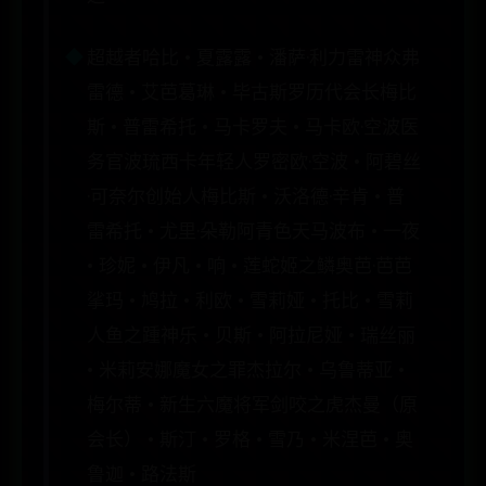
超越者哈比 • 夏露露 • 潘萨·利力雷神众弗
雷德 • 艾芭葛琳 • 毕古斯罗历代会长梅比
斯 • 普雷希托 • 马卡罗夫 • 马卡欧·空波医
务官波琉西卡年轻人罗密欧·空波 • 阿碧丝
·可奈尔创始人梅比斯 • 沃洛德·辛肯 • 普
雷希托 • 尤里·朵勒阿青色天马波布 • 一夜
• 珍妮 • 伊凡 • 响 • 莲蛇姬之鳞奥芭·芭芭
挲玛 • 鸠拉 • 利欧 • 雪莉娅 • 托比 • 雪莉
人鱼之踵神乐 • 贝斯 • 阿拉尼娅 • 瑞丝丽
• 米莉安娜魔女之罪杰拉尔 • 乌鲁蒂亚 •
梅尔蒂 • 新生六魔将军剑咬之虎杰曼（原
会长） • 斯汀 • 罗格 • 雪乃 • 米涅芭 • 奥
鲁迦 • 路法斯