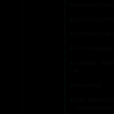
10.大轻功感觉忘不
11.玩家间交易全部
12.还记得当时上
13.天刀之前玩得很
14.喜欢武侠，游
的...
15.轻功非常帅。
16.相比韩国武侠
斗演绎和系统方面都