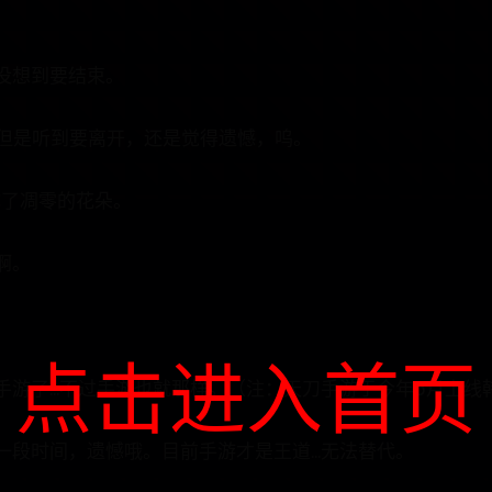
，没想到要结束。
，但是听到要离开，还是觉得遗憾，呜。
变成了凋零的花朵。
啊。
点击进入首页
手游了...不过手游也就那样。（注：天刀手游于今年6月上线
一段时间，遗憾哦。目前手游才是王道...无法替代。