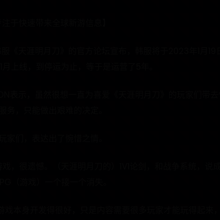
，专注于快速带来全球新游信息】
韩服《天涯明月刀》的官方论坛宣布，韩服将于2023年1月1
年1月上线，到停运为止，等于是运营了5年。
XON表示，虽然很想一直为喜爱《天涯明月刀》的玩家们带
服务，只能做出艰难的决定。
玩家们，表达出了惋惜之情。
游戏，很遗憾。（天涯明月刀的）1V1论剑，和战争系统，说成
.RPG（游戏）一个接一个消失。
。游戏本身开发得很好，只是内容需要很多玩家才能玩得起来