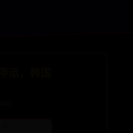
停运，韩国
️ 950