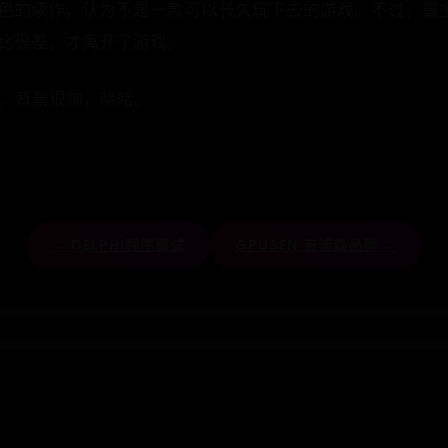
色的续作，认为不是一款可以长久玩下去的游戏。不过，最
比很差，才离开了游戏。
时，背景很帅，哈哈。
← DELPHI程序调试
GPUSEN.吉浦森品牌 →