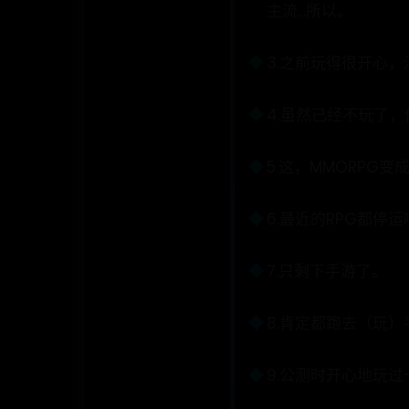
主流...所以。
3.之前玩得很开心
4.虽然已经不玩了
5.这，MMORPG
6.最近的RPG都停运
7.只剩下手游了。
8.肯定都跑去（玩）
9.公测时开心地玩过