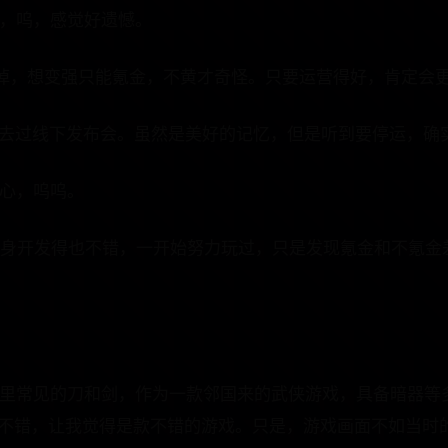
掉，呜，感觉好遗憾。
干掉，想变强只能氪金，不黄才奇怪。只要运营得好，肯定会更成
线时去过线下发布会。虽然是美好的记忆，但是听到要停运，确
开心，呜呜。
戏本身开发得也不错，一开始努力玩过，只是发现氪金和不氪
小说里常见的刀和剑，作为一款邻国来的武侠游戏，具备暗器等
不错，让我觉得是款不错的游戏。只是，游戏画面不如当时