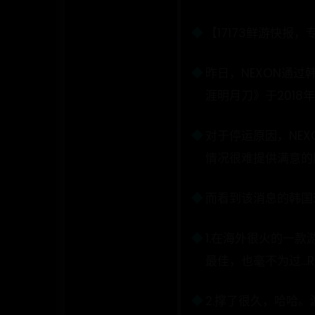
【17173鲜游快报
昨日，NEXON通过
涯明月刀》于2018
对于停运原因，NE
情况很难提供满意的
而看到该消息的韩国
1.在海外很火的一款
最佳，也毫不为过..
2.撑了很久，哈哈