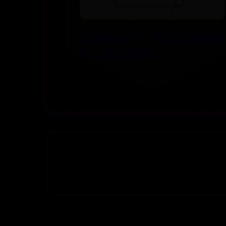
刘焉奔赴益州时，有三人甘愿辞官跟
随，他们都是谁呢？
📅 10-10
👁️ 2524