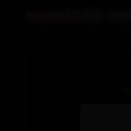
beat365安卓版-3
首页
BEAT365安卓版
365报价官网
36