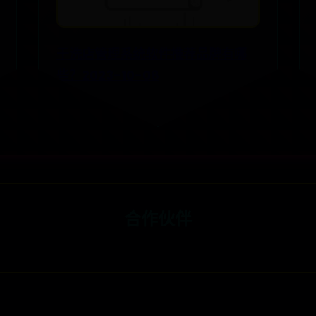
干洗店管理系统软件推荐品牌有哪
些？2023-10-08
📅 10-04
👁️ 201
合作伙伴