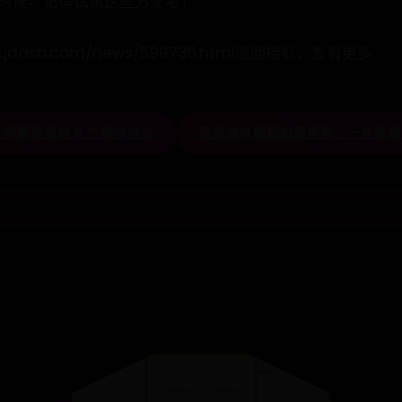
时候，记得试试这些方法哦！
cjddsb.com/news/599735.html返回搜狐，查看更多
NE 屏幕变暗的 5 个解决办法
靠卖卤味崛起的周黑鸭，一年能赚