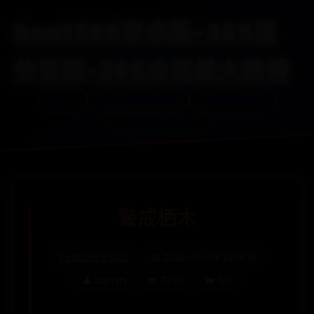
beat365安卓版-365报
价官网-365全球最大赌博
首页
BEAT365安卓版
365报价官网
365全球最大赌博
警戒栖木
beat365安卓版
📅 2026-01-08 22:18:19
👤 admin
👁️ 7299
❤️ 195