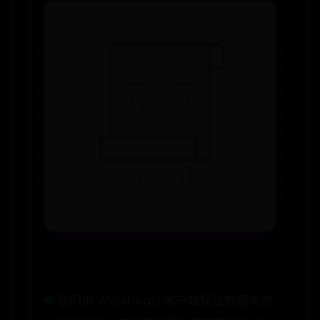
我们用 Wowhead 客户端保证数据库的