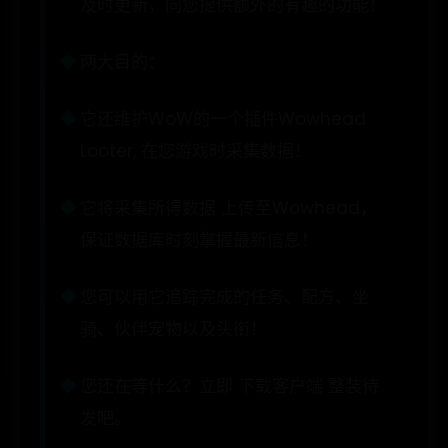
及时更新，向您提供额外的有趣的功能！
两大目的：
它还维护WoW的一个插件Wowhead
Looter, 在您游戏时采集数据！
它将采集所得数据 上传至Wowhead，
保证数据库时刻掌握最新信息！
您可以用它追踪完成的任务、配方、坐
骑、伙伴宠物以及头衔！
您还在等什么？立即 下载客户端 整装待
发吧。